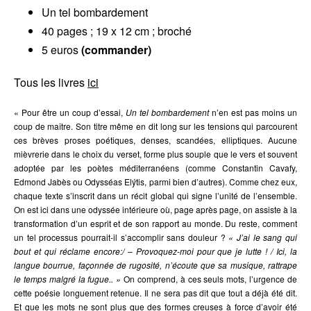
Un tel bombardement
40 pages ; 19 x 12 cm ; broché
5 euros
(commander)
Tous les livres
ici
« Pour être un coup d’essai,
Un tel bombardement
n’en est pas moins un
coup de maître. Son titre même en dit long sur les tensions qui parcourent
ces brèves proses poétiques, denses, scandées, elliptiques. Aucune
mièvrerie dans le choix du verset, forme plus souple que le vers et souvent
adoptée par les poètes méditerranéens (comme Constantin Cavafy,
Edmond Jabès ou Odysséas Elýtis, parmi bien d’autres). Comme chez eux,
chaque texte s’inscrit dans un récit global qui signe l’unité de l’ensemble.
On est ici dans une odyssée intérieure où, page après page, on assiste à la
transformation d’un esprit et de son rapport au monde. Du reste, comment
un tel processus pourrait-il s’accomplir sans douleur ?
« J’ai le sang qui
bout et qui réclame encore:/ – Provoquez-moi pour que je lutte ! / Ici, la
langue bourrue, façonnée de rugosité, n’écoute que sa musique, rattrape
le temps malgré la fugue.. »
On comprend, à ces seuls mots, l’urgence de
cette poésie longuement retenue. Il ne sera pas dit que tout a déjà été dit.
Et que les mots ne sont plus que des formes creuses à force d’avoir été