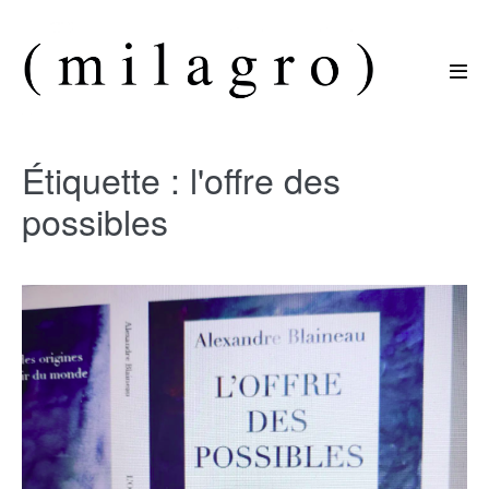
Sauter
au
contenu
basc
le
men
Étiquette :
l'offre des
possibles
Le
nouveau
recueil
d’Alexandre
Blaineau
est
disponible