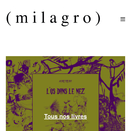
Sauter
au
contenu
basc
le
men
Tous nos livres