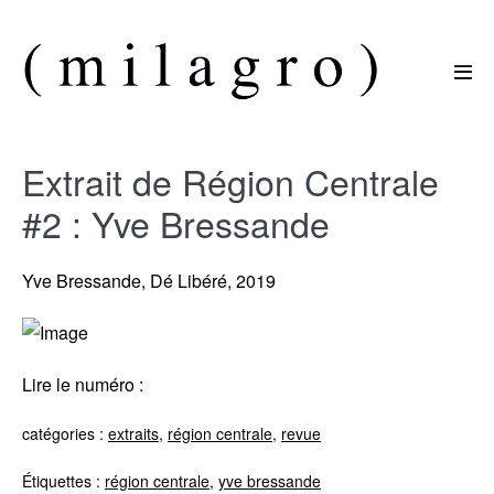
Sauter
au
contenu
basc
le
men
Extrait de Région Centrale
#2 : Yve Bressande
Yve Bressande, Dé Libéré, 2019
Lire le numéro :
catégories :
extraits
,
région centrale
,
revue
Étiquettes :
région centrale
,
yve bressande