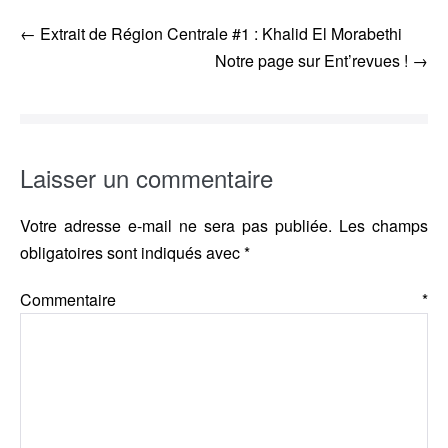
Navigation
← Extrait de Région Centrale #1 : Khalid El Morabethi
d’article
Notre page sur Ent’revues ! →
Laisser un commentaire
Votre adresse e-mail ne sera pas publiée.
Les champs
obligatoires sont indiqués avec
*
Commentaire
*