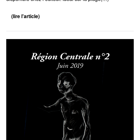
(lire l'article)
Sur
Radio
Canut
:
Yve
Extrait
Bressande
de
Région
Centrale
#2
:
Yve
Bressande