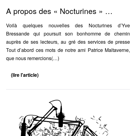
A propos des « Nocturines » …
Voilà quelques nouvelles des Nocturines d’Yve
Bressande qui poursuit son bonhomme de chemin
auprès de ses lecteurs, au gré des services de presse
Tout d’abord ces mots de notre ami Patrice Maltaverne,
que nous remercions(…)
(lire l'article)
A
propos
des
«
Nocturines »
Sur
…
Radio
Canut
:
Yve