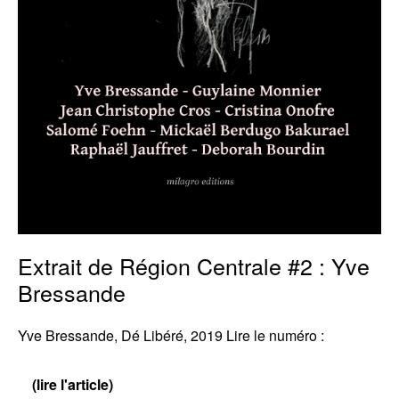
Extrait de Région Centrale #2 : Yve
Bressande
Yve Bressande, Dé Libéré, 2019 Lire le numéro :
(lire l'article)
Extrait