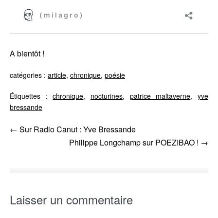
A bientôt !
catégories :
article
,
chronique
,
poésie
Étiquettes :
chronique
,
nocturines
,
patrice maltaverne
,
yve
bressande
Navigation
← Sur Radio Canut : Yve Bressande
d’article
Philippe Longchamp sur POEZIBAO ! →
Laisser un commentaire