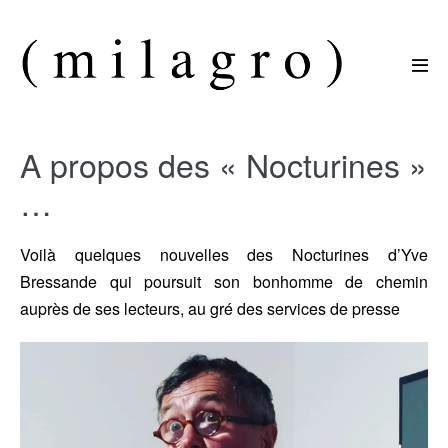
Sauter
au
contenu
basc
le
men
A propos des « Nocturines »
…
Voilà quelques nouvelles des Nocturines d’Yve
Bressande qui poursuit son bonhomme de chemin
auprès de ses lecteurs, au gré des services de presse