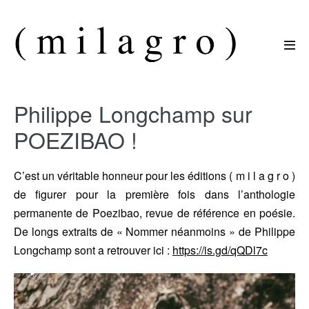
Sauter
au
contenu
basc
le
men
Philippe Longchamp sur
POEZIBAO !
C’est un véritable honneur pour les éditions ( m i l a g r o )
de figurer pour la première fois dans l’anthologie
permanente de Poezibao, revue de référence en poésie.
De longs extraits de « Nommer néanmoins » de Philippe
Longchamp sont a retrouver ici :
https://is.gd/qQDl7c