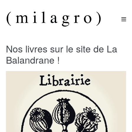
Sauter
au
contenu
basc
le
men
Nos livres sur le site de La
Balandrane !