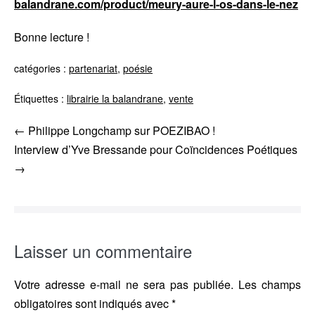
balandrane.com/product/meury-aure-l-os-dans-le-nez
Bonne lecture !
catégories :
partenariat
,
poésie
Étiquettes :
librairie la balandrane
,
vente
Navigation
← Philippe Longchamp sur POEZIBAO !
d’article
Interview d’Yve Bressande pour Coïncidences Poétiques
→
Laisser un commentaire
Votre adresse e-mail ne sera pas publiée.
Les champs
obligatoires sont indiqués avec
*