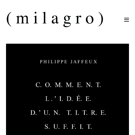
Sauter
au
contenu
basc
le
men
Autour
de
Philippe
Jaffeux
–
C.O.M.M.E.N.T.
L.’I.D.É.E.
D.’U.N.
T.I.T.R.E.
S.U.F.F.I.T.
À.