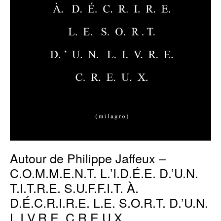
D.É.C.R.I.R.E.
L.E.
S.O.R.T.
D.’U.N.
L.I.V.R.E.
C.R.E.U.X.
Autour de Philippe Jaffeux –
C.O.M.M.E.N.T. L.’I.D.É.E. D.’U.N.
T.I.T.R.E. S.U.F.F.I.T. À.
D.É.C.R.I.R.E. L.E. S.O.R.T. D.’U.N.
L.I.V.R.E. C.R.E.U.X.