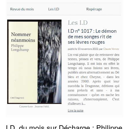
du
!
mois
sur
Décharge
:
Philippe
Longchamp
I.D. du mois sur Décharge : Philippe