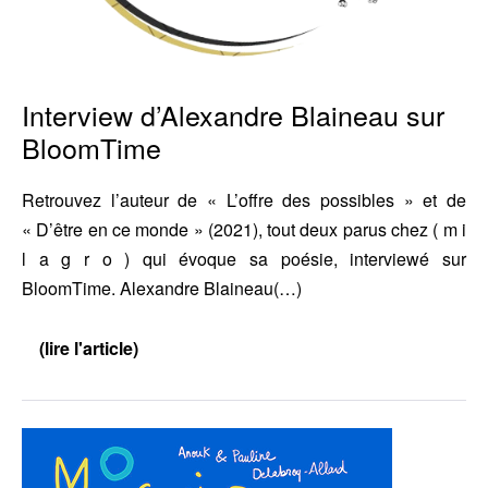
Interview d’Alexandre Blaineau sur
BloomTime
Retrouvez l’auteur de « L’offre des possibles » et de
« D’être en ce monde » (2021), tout deux parus chez ( m i
l a g r o ) qui évoque sa poésie, interviewé sur
BloomTime. Alexandre Blaineau(…)
(lire l'article)
Interview
d’Alexandre
Blaineau
sur
BloomTime
Magnifique
Printemps,