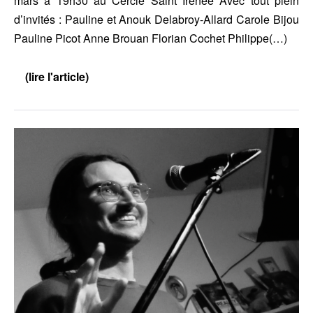
mars à 19h30 au Cercle Saint Irénée Avec tout plein
d’invités : Pauline et Anouk Delabroy-Allard Carole Bijou
Pauline Picot Anne Brouan Florian Cochet Philippe(…)
(lire l'article)
Magnifique
Printemps,
le
24
mars
Méditer
avec
Philippe
sans
Longchamp
à
maître
Lyon
:
Récital
de
Peter
Hart
le
11