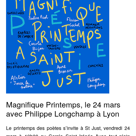
le
24
mars
avec
Philippe
Longchamp
à
Lyon
Magnifique Printemps, le 24 mars
avec Philippe Longchamp à Lyon
Le printemps des poètes s’invite à St Just, vendredi 24