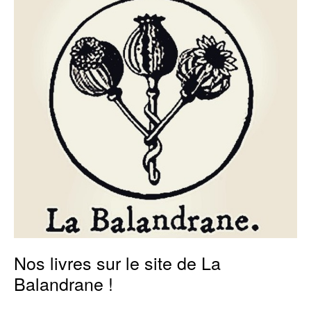
le
site
de
La
Balandrane
!
Nos livres sur le site de La
Balandrane !