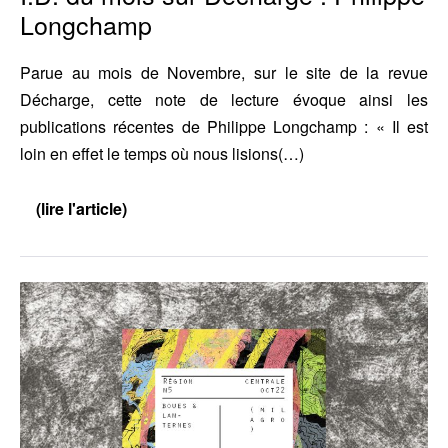
Longchamp
Parue au mois de Novembre, sur le site de la revue
Décharge, cette note de lecture évoque ainsi les
publications récentes de Philippe Longchamp : « Il est
loin en effet le temps où nous lisions(…)
(lire l'article)
I.D.
du
mois
sur
Décharge
Région
:
Philippe
Centrale
Longchamp
numéro
5
est
enfin