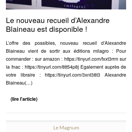
Le nouveau recueil d’Alexandre
Blaineau est disponible !
L’offre des possibles, nouveau recueil d’Alexandre
Blaineau vient de sortir aux éditions milagro : Pour
commander : sur amazon : https://tinyurl.com/fxxt3rrm sur
la fnac : https://tinyurl.com/8tt54p8j Egalement auprès de
votre libraire : https://tinyurl.com/3xnt38t3 Alexandre
Blaineau(…)
(lire l'article)
Le
nouveau
recueil
d’Alexandre
Blaineau
I.D.
est
disponible