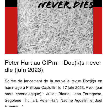
L.I.V.R.E.
never
C.R.E.U.X.
die
(juin
2023)
Peter Hart au CIPm – Doc(k)s never
die (juin 2023)
Soirée de lancement de la nouvelle revue Doc(k)s en
hommage à Philippe Castellin, le 17 juin 2023. Avec (par
ordre chronologique) : Julien Blaine, Jean Torregrosa,
Segolene Thuillart, Peter Hart, Nadine Agostini et Joel
Hubaut(…)