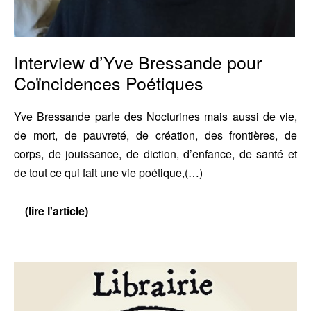
Interview d’Yve Bressande pour
Coïncidences Poétiques
Yve Bressande parle des Nocturines mais aussi de vie,
de mort, de pauvreté, de création, des frontières, de
corps, de jouissance, de diction, d’enfance, de santé et
de tout ce qui fait une vie poétique,(…)
(lire l'article)
Interview
d’Yve
Bressande
pour
Coïncidences
Nos
Poétiques
livres
sur