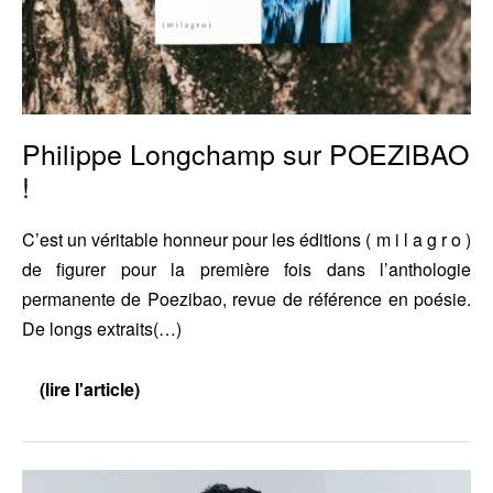
Philippe Longchamp sur POEZIBAO
!
C’est un véritable honneur pour les éditions ( m i l a g r o )
de figurer pour la première fois dans l’anthologie
permanente de Poezibao, revue de référence en poésie.
De longs extraits(…)
(lire l'article)
Philippe
Longchamp
sur
POEZIBAO
!
A