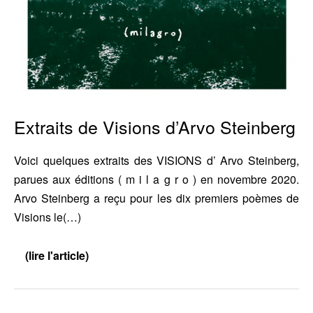
Extraits de Visions d’Arvo Steinberg
Voici quelques extraits des VISIONS d’ Arvo Steinberg,
parues aux éditions ( m i l a g r o ) en novembre 2020.
Arvo Steinberg a reçu pour les dix premiers poèmes de
Visions le(…)
(lire l'article)
Extraits
de
Visions
d’Arvo
Steinberg