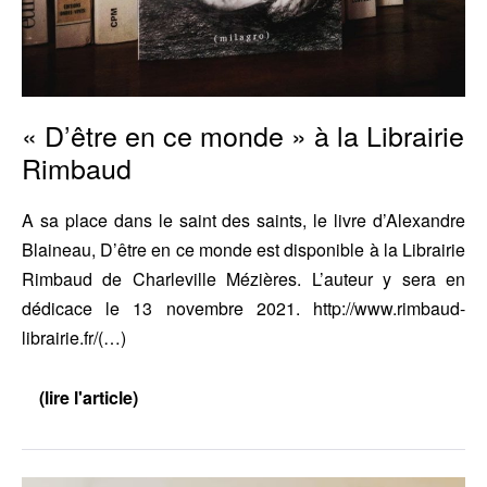
« D’être en ce monde » à la Librairie
Rimbaud
A sa place dans le saint des saints, le livre d’Alexandre
Blaineau, D’être en ce monde est disponible à la Librairie
Rimbaud de Charleville Mézières. L’auteur y sera en
dédicace le 13 novembre 2021. http://www.rimbaud-
librairie.fr/(…)
(lire l'article)
«
D’être
en
ce
monde »