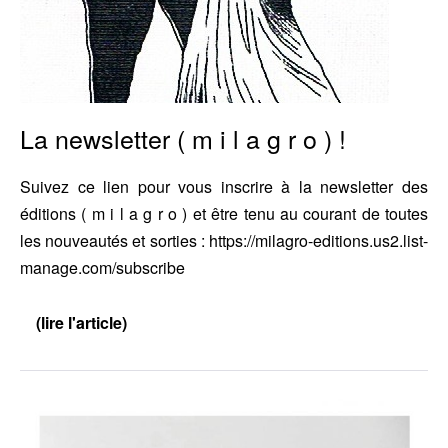
)
!
La newsletter ( m i l a g r o ) !
Suivez ce lien pour vous inscrire à la newsletter des
éditions ( m i l a g r o ) et être tenu au courant de toutes
les nouveautés et sorties : https://milagro-editions.us2.list-
manage.com/subscribe
(lire l'article)
La
newsletter
(
m
i
Extraits
l
a
de
g