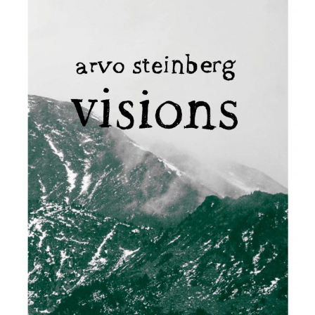
r
Visions
o
)
d’Arvo
!
Steinberg