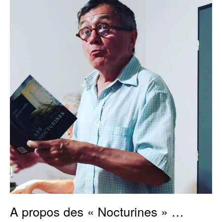
propos
des
«
Nocturines »
…
A propos des « Nocturines » …