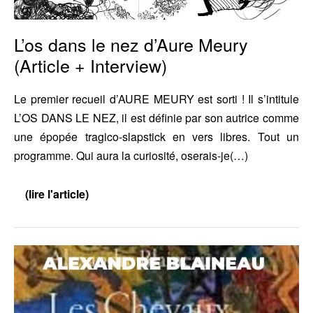
L’os dans le nez d’Aure Meury
(Article + Interview)
Le premier recueil d’AURE MEURY est sorti ! Il s’intitule
L’OS DANS LE NEZ, il est définie par son autrice comme
une épopée tragico-slapstick en vers libres. Tout un
programme. Qui aura la curiosité, oserais-je(…)
(lire l'article)
L’os
dans
le
nez
d’Aure
Alexandre
Meury
(Article
Blaineau
+
Interview)
sur
RCF