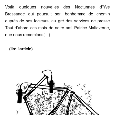
Voilà quelques nouvelles des Nocturines d’Yve
Bressande qui poursuit son bonhomme de chemin
auprès de ses lecteurs, au gré des services de presse
Tout d’abord ces mots de notre ami Patrice Maltaverne,
que nous remercions(…)
(lire l'article)
A
propos
des
«
Nocturines »
Sur
…
Radio
Canut
:
Yve
Bressande