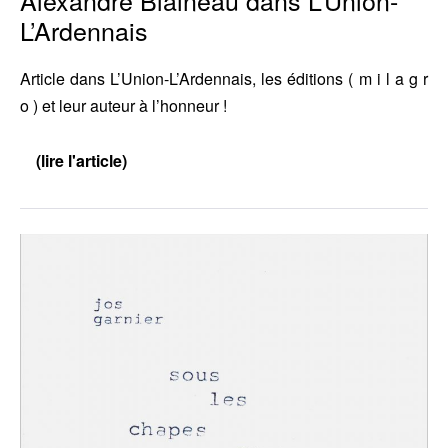
L’Ardennais
Article dans L’Union-L’Ardennais, les éditions ( m i l a g r
o ) et leur auteur à l’honneur !
(lire l'article)
Alexandre
Blaineau
dans
L’Union-
L’Ardennais
Note
de
lecture
de
Didier
Ayres