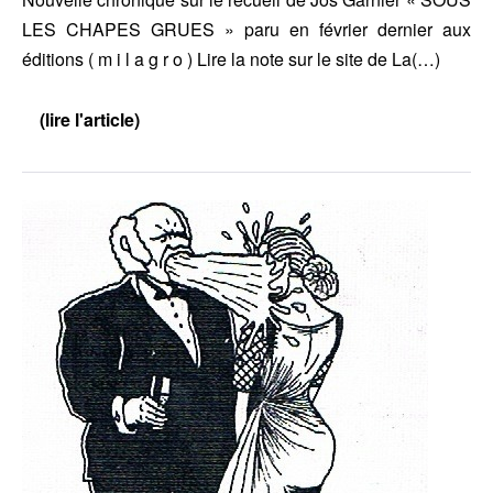
LES CHAPES GRUES » paru en février dernier aux
éditions ( m i l a g r o ) Lire la note sur le site de La(…)
(lire l'article)
Note
de
lecture
de
Didier
La
Ayres
newsletter
(
m
i
l
a
g
r
o